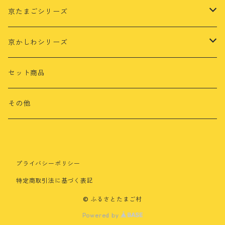
京たまごシリーズ
茶乃月
京かしわシリーズ
さくら
もみじ鶏
セット商品
さくら鶏
その他
鳴初鶏
プライバシーポリシー
特定商取引法に基づく表記
© ふるさとたまご村
Powered by