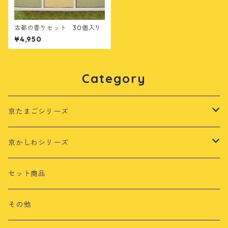
古都の香りセット 30個入り
¥4,950
Category
京たまごシリーズ
茶乃月
京かしわシリーズ
さくら
もみじ鶏
セット商品
さくら鶏
その他