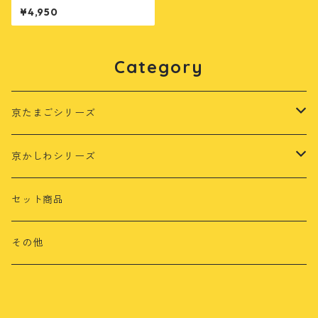
¥4,950
Category
京たまごシリーズ
茶乃月
京かしわシリーズ
さくら
もみじ鶏
セット商品
さくら鶏
その他
鳴初鶏