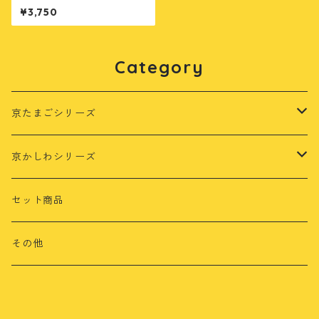
¥3,750
Category
京たまごシリーズ
茶乃月
京かしわシリーズ
さくら
もみじ鶏
セット商品
さくら鶏
その他
鳴初鶏